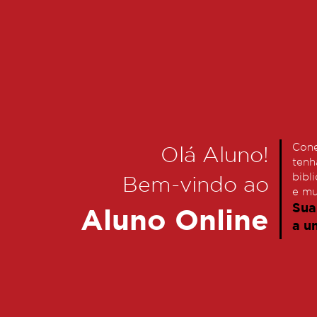
Cone
Olá Aluno!
tenh
bibl
Bem-vindo ao
e mu
Sua
Aluno Online
a u