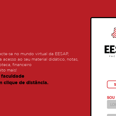
cte-se no mundo virtual da EESAP,
a acesso ao seu material didático, notas,
ioteca, financeiro
ito mais!
 faculdade
m clique de distância.
SOU